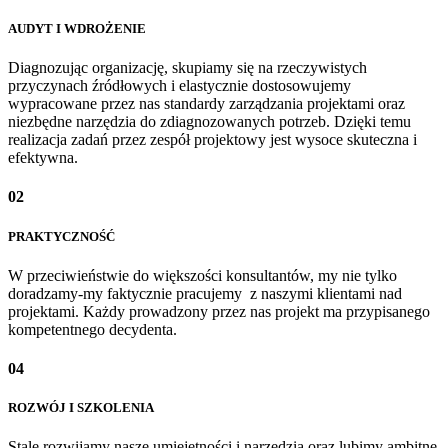
AUDYT I WDROŻENIE
Diagnozując organizację, skupiamy się na rzeczywistych
przyczynach źródłowych i elastycznie dostosowujemy
wypracowane przez nas standardy zarządzania projektami oraz
niezbędne narzędzia do zdiagnozowanych potrzeb. Dzięki temu
realizacja zadań przez zespół projektowy jest wysoce skuteczna i
efektywna.
02
PRAKTYCZNOŚĆ
W przeciwieństwie do większości konsultantów, my nie tylko
doradzamy-my faktycznie pracujemy z naszymi klientami nad
projektami. Każdy prowadzony przez nas projekt ma przypisanego
kompetentnego decydenta.
04
ROZWÓJ I SZKOLENIA
Stale rozwijamy nasze umiejętności i narzędzia oraz lubimy ambitne