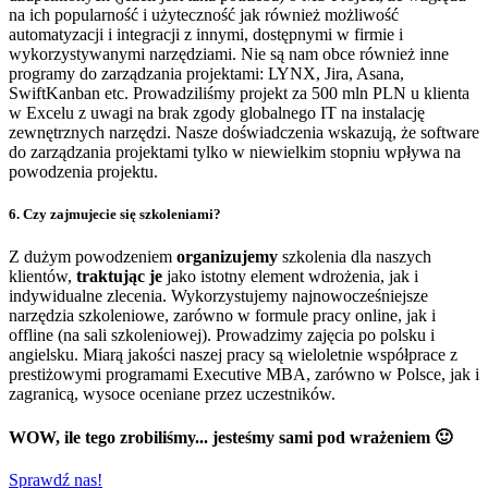
na ich popularność i użyteczność jak również możliwość
automatyzacji i integracji z innymi, dostępnymi w firmie i
wykorzystywanymi narzędziami. Nie są nam obce również inne
programy do zarządzania projektami: LYNX, Jira, Asana,
SwiftKanban etc. Prowadziliśmy projekt za 500 mln PLN u klienta
w Excelu z uwagi na brak zgody globalnego IT na instalację
zewnętrznych narzędzi. Nasze doświadczenia wskazują, że software
do zarządzania projektami tylko w niewielkim stopniu wpływa na
powodzenia projektu.
6. Czy zajmujecie się szkoleniami?
Z dużym powodzeniem
organizujemy
szkolenia dla naszych
klientów,
traktując je
jako istotny element wdrożenia, jak i
indywidualne zlecenia. Wykorzystujemy najnowocześniejsze
narzędzia szkoleniowe, zarówno w formule pracy online, jak i
offline (na sali szkoleniowej). Prowadzimy zajęcia po polsku i
angielsku. Miarą jakości naszej pracy są wieloletnie współprace z
prestiżowymi programami Executive MBA, zarówno w Polsce, jak i
zagranicą, wysoce oceniane przez uczestników.
WOW, ile tego zrobiliśmy... jesteśmy sami pod wrażeniem 🙂
Sprawdź nas!