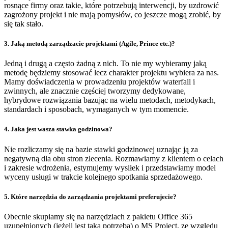
rosnące firmy oraz takie, które potrzebują interwencji, by uzdrowić
zagrożony projekt i nie mają pomysłów, co jeszcze mogą zrobić, by
się tak stało.
3. Jaką metodą zarządzacie projektami (Agile, Prince etc.)?
Jedną i drugą a często żadną z nich. To nie my wybieramy jaką
metodę będziemy stosować lecz charakter projektu wybiera za nas.
Mamy doświadczenia w prowadzeniu projektów waterfall i
zwinnych, ale znacznie częściej tworzymy dedykowane,
hybrydowe rozwiązania bazując na wielu metodach, metodykach,
standardach i sposobach, wymaganych w tym momencie.
4. Jaka jest wasza stawka godzinowa?
Nie rozliczamy się na bazie stawki godzinowej uznając ją za
negatywną dla obu stron zlecenia. Rozmawiamy z klientem o celach
i zakresie wdrożenia, estymujemy wysiłek i przedstawiamy model
wyceny usługi w trakcie kolejnego spotkania sprzedażowego.
5. Które narzędzia do zarządzania projektami preferujecie?
Obecnie skupiamy się na narzędziach z pakietu Office 365
uzupełnionych (jeżeli jest taka potrzeba) o MS Project, ze względu